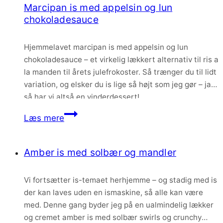
Marcipan is med appelsin og lun
og
chokoladesauce
karamel
Hjemmelavet marcipan is med appelsin og lun
chokoladesauce – et virkelig lækkert alternativ til ris a
la manden til årets julefrokoster. Så trænger du til lidt
variation, og elsker du is lige så højt som jeg gør – ja
så har vi altså en vinderdessert!
Marcipan
Læs mere
is
med
Amber is med solbær og mandler
appelsin
og
Vi fortsætter is-temaet herhjemme – og stadig med is
lun
der kan laves uden en ismaskine, så alle kan være
chokoladesauce
med. Denne gang byder jeg på en ualmindelig lækker
og cremet amber is med solbær swirls og crunchy