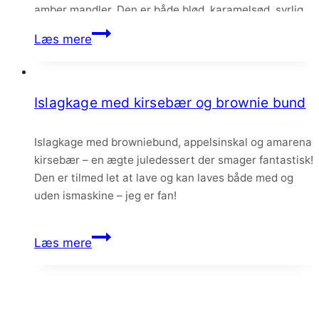
amber mandler. Den er både blød, karamelsød, syrlig
og knasende – jeg kan slet ikke få nok. Og…
Amber
Læs mere
is
med
solbær
Islagkage med kirsebær og brownie bund
og
mandler
Islagkage med browniebund, appelsinskal og amarena
kirsebær – en ægte juledessert der smager fantastisk!
Den er tilmed let at lave og kan laves både med og
uden ismaskine – jeg er fan!
Islagkage
Læs mere
med
kirsebær
og
brownie