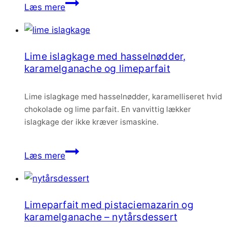
Issandwich
Læs mere
med
cookies
og
Lime islagkage med hasselnødder,
vaniljeis
karamelganache og limeparfait
–
uden
Lime islagkage med hasselnødder, karamelliseret hvid
ismaskine
chokolade og lime parfait. En vanvittig lækker
islagkage der ikke kræver ismaskine.
Lime
Læs mere
islagkage
med
hasselnødder,
Limeparfait med pistaciemazarin og
karamelganache
karamelganache – nytårsdessert
og