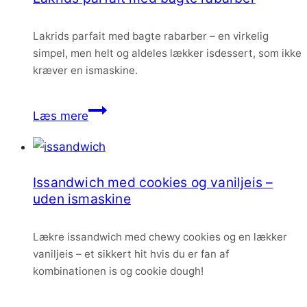
makroner
Lakrids parfait med bagte rabarber – en virkelig
simpel, men helt og aldeles lækker isdessert, som ikke
kræver en ismaskine.
Lakrids
Læs mere
parfait
med
bagte
Issandwich med cookies og vaniljeis –
rabarber
uden ismaskine
Lækre issandwich med chewy cookies og en lækker
vaniljeis – et sikkert hit hvis du er fan af
kombinationen is og cookie dough!