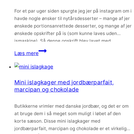
limeparfait
For et par uger siden spurgte jeg jer på instagram om i
havde nogle ønsker til nytårsdesserter – mange af jer
ønskede portionsanrettede desserter, og mange af jer
ønskede opskrifter på is (som kunne laves uden
ismaskine). Så denne opskrift blev lavet med
udgangspunkt i disse ønsker.
Limeparfait
Læs mere
med
pistaciemazarin
og
Mini islagkager med jordbærparfait,
karamelganache
marcipan og chokolade
–
nytårsdessert
Butikkerne vrimler med danske jordbær, og det er om
at bruge dem i så meget som muligt i løbet af den
korte sæson. Disse mini islagkager med
jordbærparfait, marcipan og chokolade er et virkelig