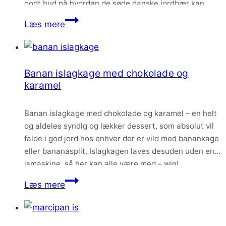
godt bud på hvordan de søde danske jordbær kan
bruges på en enkel og smagfuld måde.
Mini
Læs mere
islagkager
med
jordbærparfait,
Banan islagkage med chokolade og
marcipan
karamel
og
chokolade
Banan islagkage med chokolade og karamel – en helt
og aldeles syndig og lækker dessert, som absolut vil
falde i god jord hos enhver der er vild med banankage
eller bananasplit. Islagkagen laves desuden uden en
ismaskine, så her kan alle være med – win!
Banan
Læs mere
islagkage
med
chokolade