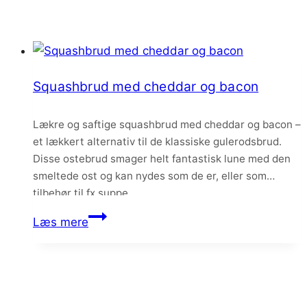
Squashbrud med cheddar og bacon
Lækre og saftige squashbrud med cheddar og bacon –
et lækkert alternativ til de klassiske gulerodsbrud.
Disse ostebrud smager helt fantastisk lune med den
smeltede ost og kan nydes som de er, eller som
tilbehør til fx suppe.
Squashbrud
Læs mere
med
cheddar
og
bacon