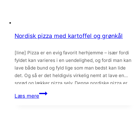
Nordisk pizza med kartoffel og grønkål
[line] Pizza er en evig favorit herhjemme – især fordi
fyldet kan varieres i en uendelighed, og fordi man kan
lave både bund og fyld lige som man bedst kan lide
det. Og så er det heldigvis virkelig nemt at lave en
sprød og lækker pizza selv. Denne nordiske pizza er
smurt med hvidløgsolie og…
Nordisk
Læs mere
pizza
med
kartoffel
og
grønkål