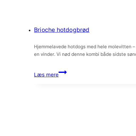
Brioche hotdogbrød
Hjemmelavede hotdogs med hele molevitten – ja
en vinder. Vi nød denne kombi både sidste sø
Brioche
Læs mere
hotdogbrød