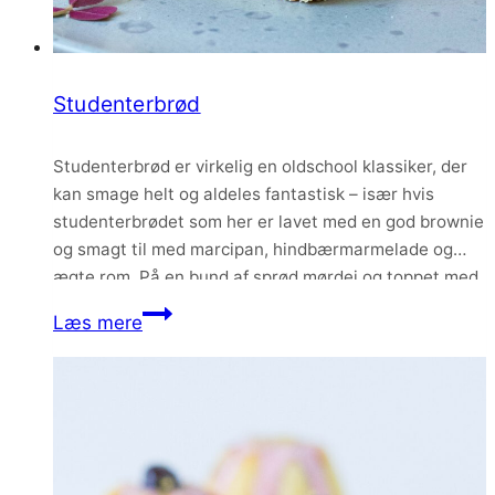
Studenterbrød
Studenterbrød er virkelig en oldschool klassiker, der
kan smage helt og aldeles fantastisk – især hvis
studenterbrødet som her er lavet med en god brownie
og smagt til med marcipan, hindbærmarmelade og
ægte rom. På en bund af sprød mørdej og toppet med
lyserød glasur bliver det ikke bedre.
Studenterbrød
Læs mere