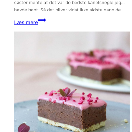
søster mente at det var de bedste kanelsnegle jeg
havde bagt. Så det bliver vidst ikke sidste gang de
skal bages. Appelsinskallen i dejen gør at…
Kanelsnegle
Læs mere
muffins
med
et
twist
af
appelsin