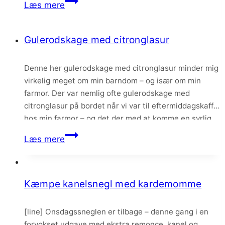
Kanelsnegle
Læs mere
Gulerodskage med citronglasur
Denne her gulerodskage med citronglasur minder mig
virkelig meget om min barndom – og især om min
farmor. Der var nemlig ofte gulerodskage med
citronglasur på bordet når vi var til eftermiddagskaffe
hos min farmor – og det der med at komme en syrlig
og frisk citronglasur på kagen i stedet for en frosting
Gulerodskage
Læs mere
er…
med
citronglasur
Kæmpe kanelsnegl med kardemomme
[line] Onsdagssneglen er tilbage – denne gang i en
forvokset udgave med ekstra remonce, kanel og