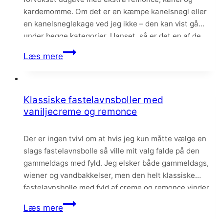
kardemomme. Om det er en kæmpe kanelsnegl eller
en kanelsneglekage ved jeg ikke – den kan vist gå
under begge kategorier. Uanset, så er det en af de
allerbedste kanelsnegle jeg nogensinde har bagt – og
Kæmpe
Læs mere
smagt. Den er…
kanelsnegl
med
kardemomme
Klassiske fastelavnsboller med
vaniljecreme og remonce
Der er ingen tvivl om at hvis jeg kun måtte vælge en
slags fastelavnsbolle så ville mit valg falde på den
gammeldags med fyld. Jeg elsker både gammeldags,
wiener og vandbakkelser, men den helt klassiske
fastelavnsbolle med fyld af creme og remonce vinder
altså mit kagehjerte. Og hvis du spørger mig skal der
Klassiske
Læs mere
både creme…
fastelavnsboller