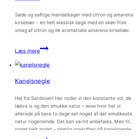
Søde og saftige mandelkager med citron og amarena
kirsebær – en helt klassisk kage med en skøn frisk
smag af citron og de aromatiske amarena kirsebær.
Mandelkager
Læs mere
med
citron
og
Kanelsnegle
amarena
kirsebær
Hej fra Sardinien! Her nyder vi den konstante sol, de
lækre is og den smukke natur – wow hvor har vi
allerede på bare to dage set noget af det smukkeste
natur nogensinde. Det kan varmt anbefales. Men til
noget helt andet – nemlig opskriften på kanelsnegle.
En klassiker som altid er et hit hos…