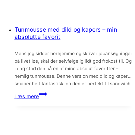
Tunmousse med dild og kapers – min
absolutte favorit
Mens jeg sidder herhjemme og skriver jobansøgninger
på livet løs, skal der selvfølgelig lidt god frokost til. Og
i dag stod den på en af mine absolut favoritter –
nemlig tunmousse. Denne version med dild og kapers
smager helt fantastisk, og den er perfekt til sandwich
eller bare på et stykke godt rugbrød. Tunmousse er…
Tunmousse
Læs mere
med
dild
og
kapers