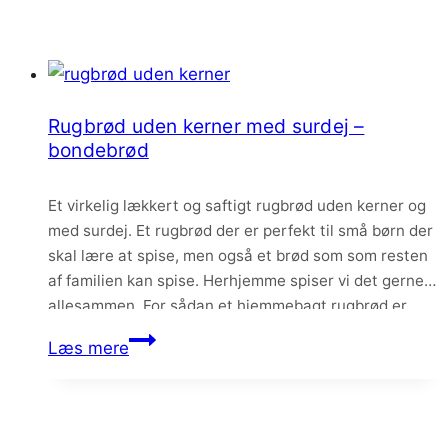
Rugbrød uden kerner med surdej –
bondebrød
Et virkelig lækkert og saftigt rugbrød uden kerner og
med surdej. Et rugbrød der er perfekt til små børn der
skal lære at spise, men også et brød som som resten
af familien kan spise. Herhjemme spiser vi det gerne
allesammen. For sådan et hjemmebagt rugbrød er
altså noget af det bedste.
Rugbrød
Læs mere
uden
kerner
med