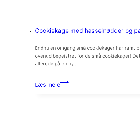
Cookiekage med hasselnødder og pa
Endnu en omgang små cookiekager har ramt blo
ovenud begejstret for de små cookiekager! Det 
allerede på en ny…
Cookiekage
Læs mere
med
hasselnødder
og
passionsfrugt