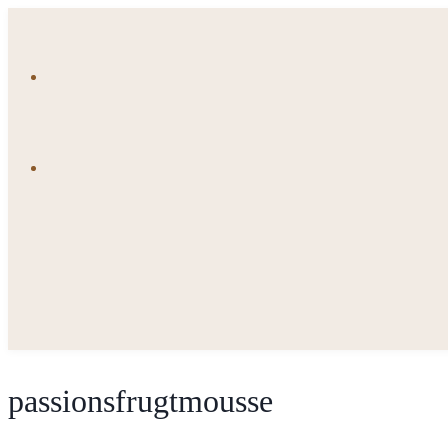
Fortsæt
til
indhold
passionsfrugtmousse