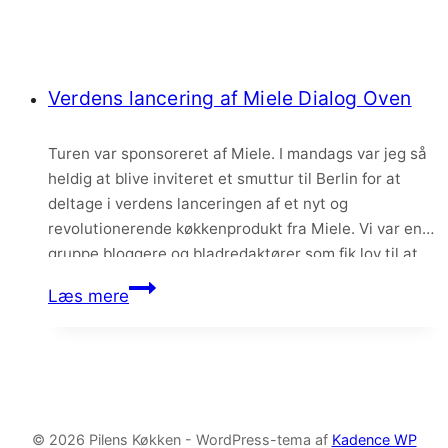
Verdens lancering af Miele Dialog Oven
Turen var sponsoreret af Miele. I mandags var jeg så
heldig at blive inviteret et smuttur til Berlin for at
deltage i verdens lanceringen af et nyt og
revolutionerende køkkenprodukt fra Miele. Vi var en
gruppe bloggere og bladredaktører som fik lov til at
overvære lanceringen og vi havde simpelthen den
Verdens
Læs mere
hyggeligste dag i Berlin!…
lancering
af
Miele
Dialog
Oven
© 2026 Pilens Køkken - WordPress-tema af
Kadence WP