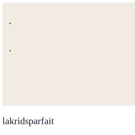
Fortsæt
til
indhold
lakridsparfait