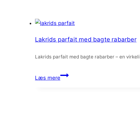
Lakrids parfait med bagte rabarber
Lakrids parfait med bagte rabarber – en virkel
Lakrids
Læs mere
parfait
med
bagte
rabarber