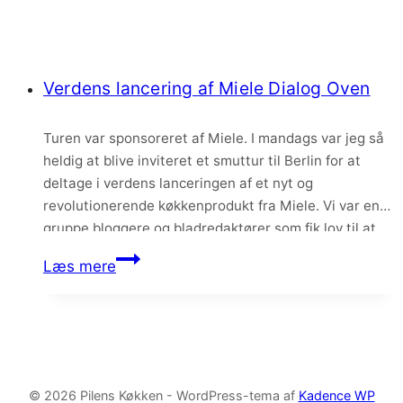
Verdens lancering af Miele Dialog Oven
Turen var sponsoreret af Miele. I mandags var jeg så
heldig at blive inviteret et smuttur til Berlin for at
deltage i verdens lanceringen af et nyt og
revolutionerende køkkenprodukt fra Miele. Vi var en
gruppe bloggere og bladredaktører som fik lov til at
overvære lanceringen og vi havde simpelthen den
Verdens
Læs mere
hyggeligste dag i Berlin!…
lancering
af
Miele
Dialog
Oven
© 2026 Pilens Køkken - WordPress-tema af
Kadence WP