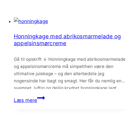
Honningkage med abrikosmarmelade og
appelsinsmørcreme
Gå til opskrift ↓ Honningkage med abrikosmarmelade
og appelsinsmørcreme må simpelthen være den
ultimative julekage – og den allerbedste jeg
nogensinde har bagt og smagt. Her får du nemlig en
svampet, luftig og dejlig krydret honningkage lagt
sammen med abrikosmarmelade og en
Honningkage
Læs mere
appelsinsmørcreme med vanilje og mascarpone.
med
abrikosmarmelade
og