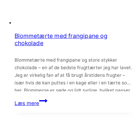
Blommetærte med frangipane og
chokolade
Blommetærte med frangipane og store stykker
chokolade – en af de bedste frugttærter jeg har lavet.
Jeg er virkelig fan af at få brugt årstidens frugter –
især hvis de kan puttes i en kage eller i en tærte som
her. Blommerne er søde og lidt syrlige, hvilket passer
skønt til den mørke chokolade og…
Blommetærte
Læs mere
med
frangipane
og
chokolade