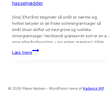
og
hasselnødder
nødder
[line] Efteråret begynder så småt at nærme sig,
hvilket betyder at de friske sommergrøntsager så
småt bliver skiftet ud med grove og rustikke
vintergrøntsager. Heriblandt græskarret som er en af
mine efterårsfavoritter – jeg elsker græskar! I både
pastaretter, risotto, som tilbehør eller i en salat som
Græskarsalat
Læs mere
her. Denne græskarsalat er fyldt med perlebyg og…
med
perlebyg,
feta
og
hasselnødder
© 2026 Pilens Køkken - WordPress-tema af
Kadence WP