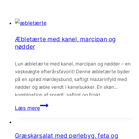
Æbletærte med kanel, marcipan og
nødder
Lun æbletærte med kanel, marcipan og nødder – en
vaskeægte efterårsfavorit! Denne æbletærte byder
på en sprød mørdejsbund, saftigt mazarinfyld med
nødder og æble vendt i kanelsukker. En skøn
kombination af sprødt, saftigt og friskt.
Æbletærte
Læs mere
med
kanel,
marcipan
Græskarsalat med perlebyg, feta og