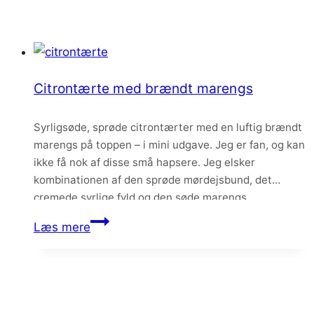
Citrontærte med brændt marengs
Syrligsøde, sprøde citrontærter med en luftig brændt
marengs på toppen – i mini udgave. Jeg er fan, og kan
ikke få nok af disse små hapsere. Jeg elsker
kombinationen af den sprøde mørdejsbund, det
cremede syrlige fyld og den søde marengs.
Citrontærte
Læs mere
med
brændt
marengs