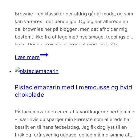
solbærmarmelade
Brownie – en klassiker der aldrig går af mode, og som
–
kan varieres i det uendelige. Og jeg har allerede en
choux
del brownies her på bloggen, men det afholder mig
aux
bestemt ikke fra at lege med nye smage, toppings og
craquelin
knas. Denne brownie er proppet med amaretto,
ristede mandler og toppet med den lækreste bløde…
Brownie
Læs mere
med
amaretto
og
Pistaciemazarin med limemousse og hvid
chokoladecremeux
chokolade
Pistaciemazarinen er en af favoritkagerne herhjemme
– især hvis du spørger min kæreste som allerede har
bestilt en til hans fødselsdag. Jeg fik dog lyst til en
frisk og forårsvenlig udgave, og jeg må indrømme at