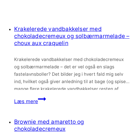
Krakelerede vandbakkelser med
chokoladecremeux og solbærmarmelade –
choux aux craquelin
Krakelerede vandbakkelser med chokoladecremeux
og solbærmarmelade – det er vel også en slags
fastelavnsboller? Det bilder jeg i hvert fald mig selv
ind, hvilket også giver anledning til at bage (og spise)
mange flere krakelerede vandbakkelser resten af
februar. Krakelerede vandbakkelser er slet ikke så
Krakelerede
Læs mere
kompliceret som det lyder – det er egentlig bare en…
vandbakkelser
med
Brownie med amaretto og
chokoladecremeux
chokoladecremeux
og