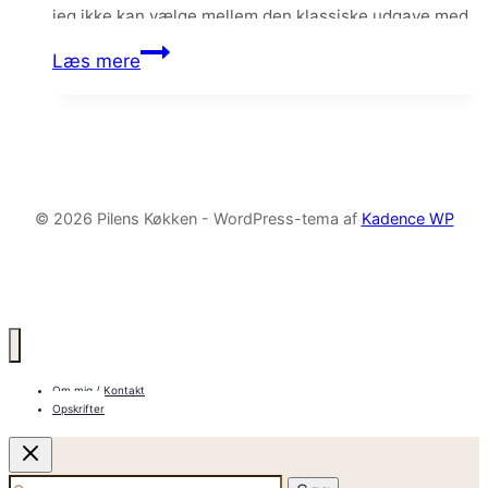
jeg ikke kan vælge mellem den klassiske udgave med
chokoladeganache og denne forårsfine og syrlige
Pistaciemazarin
Læs mere
udgave med limemousse og…
med
limemousse
og
hvid
chokolade
© 2026 Pilens Køkken - WordPress-tema af
Kadence WP
Om mig / Kontakt
Opskrifter