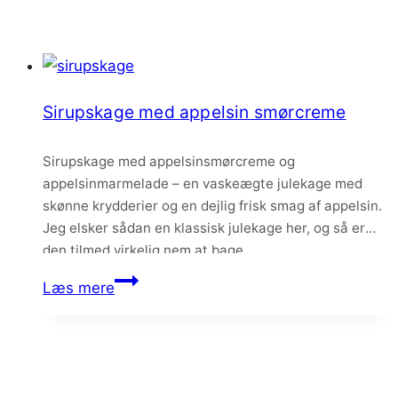
Sirupskage med appelsin smørcreme
Sirupskage med appelsinsmørcreme og
appelsinmarmelade – en vaskeægte julekage med
skønne krydderier og en dejlig frisk smag af appelsin.
Jeg elsker sådan en klassisk julekage her, og så er
den tilmed virkelig nem at bage.
Sirupskage
Læs mere
med
appelsin
smørcreme