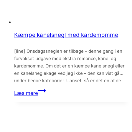
Kæmpe kanelsnegl med kardemomme
[line] Onsdagssneglen er tilbage – denne gang i en
forvokset udgave med ekstra remonce, kanel og
kardemomme. Om det er en kæmpe kanelsnegl eller
en kanelsneglekage ved jeg ikke – den kan vist gå
under begge kategorier. Uanset, så er det en af de
allerbedste kanelsnegle jeg nogensinde har bagt – og
Kæmpe
Læs mere
smagt. Den er…
kanelsnegl
med
kardemomme