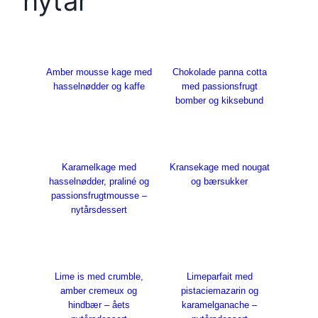
nytår
Amber mousse kage med
Chokolade panna cotta
hasselnødder og kaffe
med passionsfrugt
bomber og kiksebund
Karamelkage med
Kransekage med nougat
hasselnødder, praliné og
og bærsukker
passionsfrugtmousse –
nytårsdessert
Lime is med crumble,
Limeparfait med
amber cremeux og
pistaciemazarin og
hindbær – åets
karamelganache –