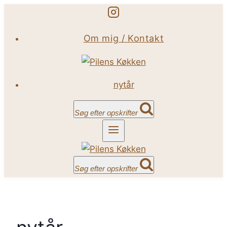
Fortsæt
til
Om mig / Kontakt
indhold
nytår
Søg efter opskrifter
Søg efter opskrifter