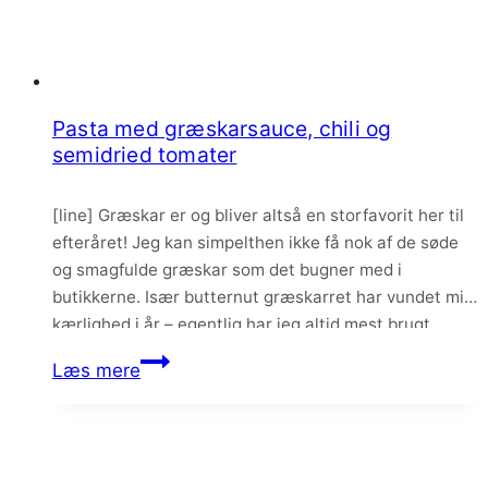
Pasta med græskarsauce, chili og
semidried tomater
[line] Græskar er og bliver altså en storfavorit her til
efteråret! Jeg kan simpelthen ikke få nok af de søde
og smagfulde græskar som det bugner med i
butikkerne. Især butternut græskarret har vundet min
kærlighed i år – egentlig har jeg altid mest brugt
hokkaido, men nu har jeg virkelig fået øjnene op for…
Pasta
Læs mere
med
græskarsauce,
chili
og