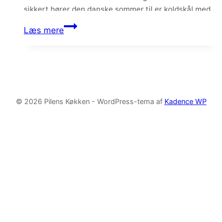
sikkert hører den danske sommer til er koldskål med
jordbær og kammerjunkere, hvilket jeg kan spise både
Sommerlig
Læs mere
morgen, middag og aften…
koldskålsis
med
knuste
kammerjunkere
og
© 2026 Pilens Køkken - WordPress-tema af
Kadence WP
jordbær