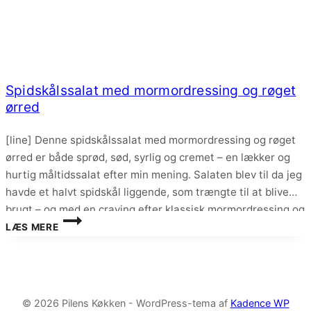
Spidskålssalat med mormordressing og røget
ørred
[line] Denne spidskålssalat med mormordressing og røget
ørred er både sprød, sød, syrlig og cremet – en lækker og
hurtig måltidssalat efter min mening. Salaten blev til da jeg
havde et halvt spidskål liggende, som trængte til at blive
brugt – og med en craving efter klassisk mormordressing og
SPIDSKÅLSSALAT
en lidt halvdoven krop, så blev…
LÆS MERE
MED
MORMORDRESSING
OG
RØGET
ØRRED
© 2026 Pilens Køkken - WordPress-tema af
Kadence WP