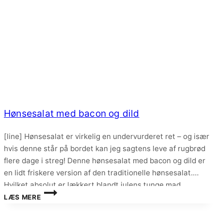
Hønsesalat med bacon og dild
[line] Hønsesalat er virkelig en undervurderet ret – og især
hvis denne står på bordet kan jeg sagtens leve af rugbrød
flere dage i streg! Denne hønsesalat med bacon og dild er
en lidt friskere version af den traditionelle hønsesalat.
Hvilket absolut er lækkert blandt julens tunge mad.
HØNSESALAT
Hønsesalat er proppet med dild, cornichoner, kapers,…
LÆS MERE
MED
BACON