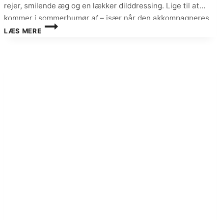
rejer, smilende æg og en lækker dilddressing. Lige til at
kommer i sommerhumør af – især når den akkompagneres
REJESALAT
af et glas koldt hvidvin og hjemmebagt…
LÆS MERE
MED
ASPARGES
OG
DILDDRESSING