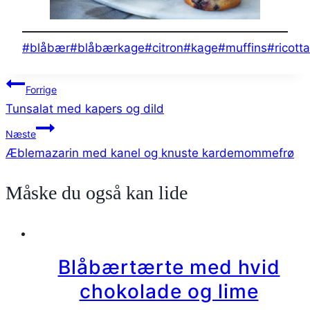
Indlæg-
#
blåbær
#
blåbærkage
#
citron
#
kage
#
muffins
#
ricotta
tags:
Indlægsnavigation
Forrige
Tunsalat med kapers og dild
Næste
Æblemazarin med kanel og knuste kardemommefrø
Måske du også kan lide
Blåbærtærte med hvid
chokolade og lime