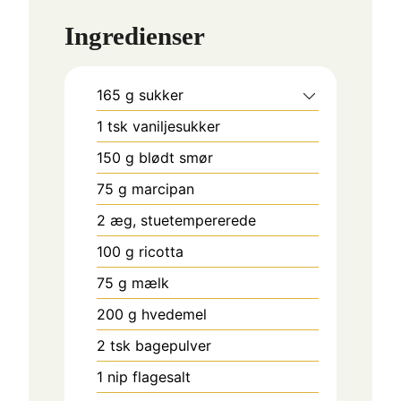
Ingredienser
165
g
sukker
1
tsk
vaniljesukker
150
g
blødt smør
75
g
marcipan
2
æg, stuetempererede
100
g
ricotta
75
g
mælk
200
g
hvedemel
2
tsk
bagepulver
1
nip
flagesalt