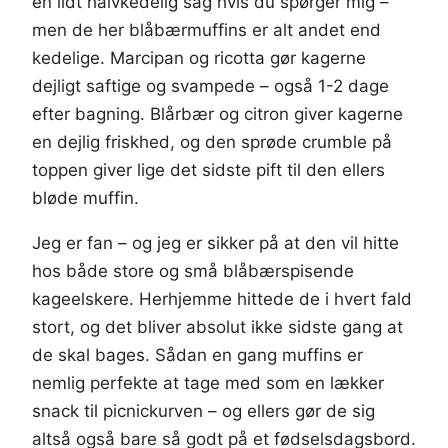
en lidt halvkedelig sag hvis du spørger mig –
men de her blåbærmuffins er alt andet end
kedelige. Marcipan og ricotta gør kagerne
dejligt saftige og svampede – også 1-2 dage
efter bagning. Blårbær og citron giver kagerne
en dejlig friskhed, og den sprøde crumble på
toppen giver lige det sidste pift til den ellers
bløde muffin.
Jeg er fan – og jeg er sikker på at den vil hitte
hos både store og små blåbærspisende
kageelskere. Herhjemme hittede de i hvert fald
stort, og det bliver absolut ikke sidste gang at
de skal bages. Sådan en gang muffins er
nemlig perfekte at tage med som en lækker
snack til picnickurven – og ellers gør de sig
altså også bare så godt på et fødselsdagsbord.