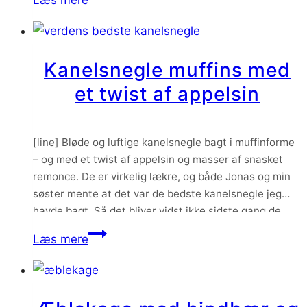
karamelsmag på toppen. Jeg var…
tærte
med
peanuts
Kanelsnegle muffins med
og
et twist af appelsin
hindbærcurd
[line] Bløde og luftige kanelsnegle bagt i muffinforme
– og med et twist af appelsin og masser af snasket
remonce. De er virkelig lækre, og både Jonas og min
søster mente at det var de bedste kanelsnegle jeg
havde bagt. Så det bliver vidst ikke sidste gang de
skal bages. Appelsinskallen i dejen gør at…
Kanelsnegle
Læs mere
muffins
med
et