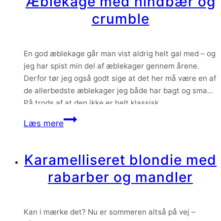
Æblekage med hindbær og
twist
crumble
af
appelsin
En god æblekage går man vist aldrig helt gal med – og
jeg har spist min del af æblekager gennem årene.
Derfor tør jeg også godt sige at det her må være en af
de allerbedste æblekager jeg både har bagt og smagt.
På trods af at den ikke er helt klassisk.
Æblekage
Læs mere
med
hindbær
Karamelliseret blondie med
og
rabarber og mandler
crumble
Kan i mærke det? Nu er sommeren altså på vej –