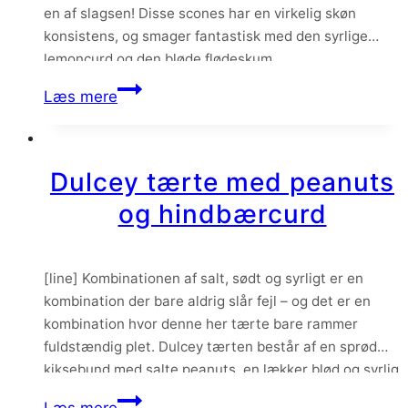
en af slagsen! Disse scones har en virkelig skøn
konsistens, og smager fantastisk med den syrlige
lemoncurd og den bløde flødeskum.
Scones
Læs mere
med
lemoncurd
og
Dulcey tærte med peanuts
flødeskum
og hindbærcurd
[line] Kombinationen af salt, sødt og syrligt er en
kombination der bare aldrig slår fejl – og det er en
kombination hvor denne her tærte bare rammer
fuldstændig plet. Dulcey tærten består af en sprød
kiksebund med salte peanuts, en lækker blød og syrlig
hindbærcurd og en sød dulceyganache med
Dulcey
Læs mere