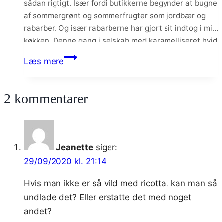
sådan rigtigt. Især fordi butikkerne begynder at bugne
af sommergrønt og sommerfrugter som jordbær og
rabarber. Og især rabarberne har gjort sit indtog i mit
køkken. Denne gang i selskab med karamelliseret hvid
chokolade og sprøde mandler. Den blonde udgave af
Karamelliseret
Læs mere
den klassiske brownie…
blondie
med
2 kommentarer
rabarber
og
mandler
Jeanette
siger:
29/09/2020 kl. 21:14
Hvis man ikke er så vild med ricotta, kan man så
undlade det? Eller erstatte det med noget
andet?