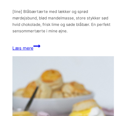
[line] Blåbærtærte med lækker og sprød
mørdejsbund, blød mandelmasse, store stykker sød
hvid chokolade, frisk lime og søde blåbær. En perfekt
sensommertærte i mine øjne.
Blåbærtærte
Læs mere
med
hvid
chokolade
og
lime