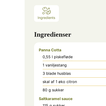
Ingredients
Ingredienser
Panna Cotta
0,55
l
piskefløde
1
vaniljestang
3
blade
husblas
skal af 1 øko citron
80
g
sukker
Saltkaramel sauce
115
g
sukker