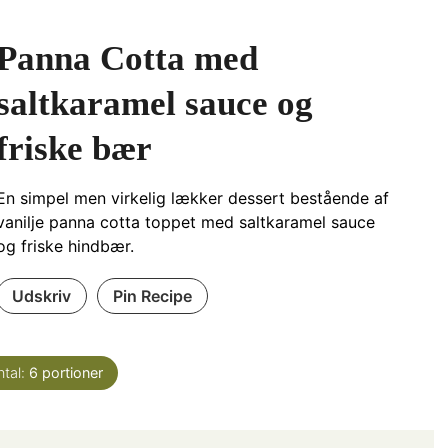
Panna Cotta med
saltkaramel sauce og
friske bær
En simpel men virkelig lækker dessert bestående af
vanilje panna cotta toppet med saltkaramel sauce
og friske hindbær.
Udskriv
Pin Recipe
ntal:
6
portioner