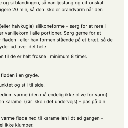
 og si blandingen, så vaniljestang og citronskal
rligere 20 min, så den ikke er brandvarm når den
eller halvkugle) silikoneforme – sørg for at røre i
vaniljekorn i alle portioner. Sørg gerne for at
r fløden i eller hav formen stående på et bræt, så de
yder ud over det hele.
n til de er helt frosne i minimum 8 timer.
fløden i en gryde.
ktet og stil til side.
dium varme (den må endelig ikke blive for varm)
den karamel (rør ikke i det undervejs) – pas på din
arme fløde ned til karamellen lidt ad gangen –
el ikke klumper.