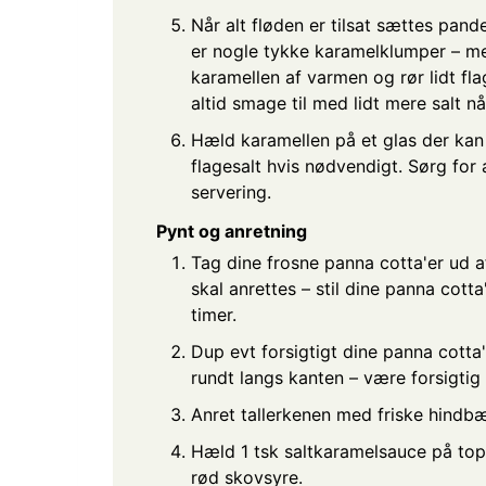
Når alt fløden er tilsat sættes pand
er nogle tykke karamelklumper – me
karamellen af varmen og rør lidt fla
altid smage til med lidt mere salt nå
Hæld karamellen på et glas der kan 
flagesalt hvis nødvendigt. Sørg for 
servering.
Pynt og anretning
Tag dine frosne panna cotta'er ud a
skal anrettes – stil dine panna cot
timer.
Dup evt forsigtigt dine panna cotta'
rundt langs kanten – være forsigti
Anret tallerkenen med friske hindbæ
Hæld 1 tsk saltkaramelsauce på top
rød skovsyre.