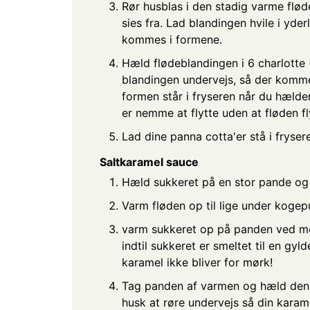
Rør husblas i den stadig varme fløde
sies fra. Lad blandingen hvile i yde
kommes i formene.
Hæld flødeblandingen i 6 charlotte (
blandingen undervejs, så der kommer 
formen står i fryseren når du hælde
er nemme at flytte uden at fløden fl
Lad dine panna cotta'er stå i frysere
Saltkaramel sauce
Hæld sukkeret på en stor pande og 
Varm fløden op til lige under kogepun
varm sukkeret op på panden ved me
indtil sukkeret er smeltet til en gyl
karamel ikke bliver for mørk!
Tag panden af varmen og hæld den v
husk at røre undervejs så din karam