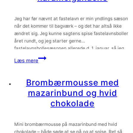
Jeg har før nævnt at fastelavn er min yndlings sæson
når det kommer til bagværk – og det har altså ikke
ændret sig. Jeg kunne sagtens spise fastelavnsboller
året rundt, og jeg starter gerne
fastelavnsbollesæsonen allerede d. 1. januar, så jeg
kan nå at spise så mange som muligt inden fastelavn.
Fastelavnsboller
Læs mere
Og denne her version…
med
hindbær,
Brombærmousse med
mandelsmør
mazarinbund og hvid
og
karamelganache
chokolade
Mini brombærmousse på mazarinbund med hvid
chokolade – både søde at se på og at spise. Ret så