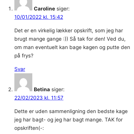
–
Caroline
siger:
den
10/01/2022 kl. 15:42
nemme
version
Det er en virkelig lækker opskrift, som jeg har
brugt mange gange :)) Så tak for den! Ved du,
om man eventuelt kan bage kagen og putte den
på frys?
Svar
Betina
siger:
22/02/2023 kl. 11:57
Dette er uden sammenligning den bedste kage
jeg har bagt- og jeg har bagt mange. TAK for
opskriften(-: