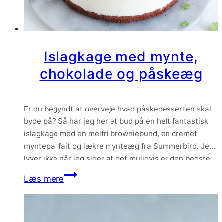
Islagkage med mynte,
chokolade og påskeæg
Er du begyndt at overveje hvad påskedesserten skal
byde på? Så har jeg her et bud på en helt fantastisk
islagkage med en melfri browniebund, en cremet
mynteparfait og lækre mynteæg fra Summerbird. Jeg
lyver ikke når jeg siger at det muligvis er den bedste
islagkage jeg har smagt – og så skal den endda…
Islagkage
Læs mere
med
mynte,
chokolade