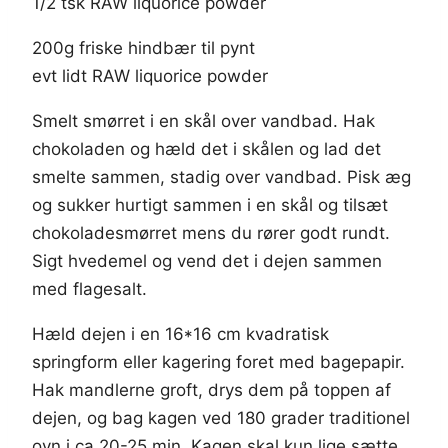
1/2 tsk RAW liquorice powder
200g friske hindbær til pynt
evt lidt RAW liquorice powder
Smelt smørret i en skål over vandbad. Hak
chokoladen og hæld det i skålen og lad det
smelte sammen, stadig over vandbad. Pisk æg
og sukker hurtigt sammen i en skål og tilsæt
chokoladesmørret mens du rører godt rundt.
Sigt hvedemel og vend det i dejen sammen
med flagesalt.
Hæld dejen i en 16*16 cm kvadratisk
springform eller kagering foret med bagepapir.
Hak mandlerne groft, drys dem på toppen af
dejen, og bag kagen ved 180 grader traditionel
ovn i ca 20-25 min. Kagen skal kun lige sætte