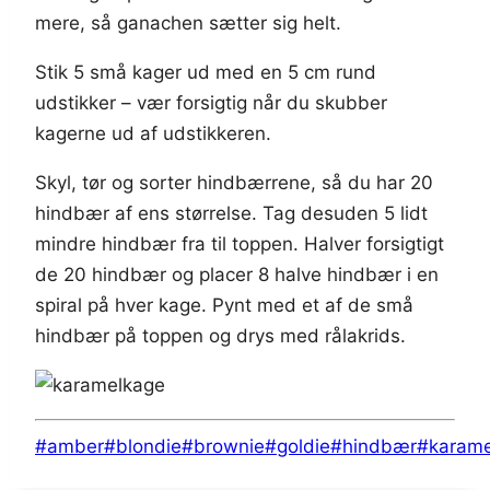
mere, så ganachen sætter sig helt.
Stik 5 små kager ud med en 5 cm rund
udstikker – vær forsigtig når du skubber
kagerne ud af udstikkeren.
Skyl, tør og sorter hindbærrene, så du har 20
hindbær af ens størrelse. Tag desuden 5 lidt
mindre hindbær fra til toppen. Halver forsigtigt
de 20 hindbær og placer 8 halve hindbær i en
spiral på hver kage. Pynt med et af de små
hindbær på toppen og drys med rålakrids.
Indlæg-
#
amber
#
blondie
#
brownie
#
goldie
#
hindbær
#
karame
tags: