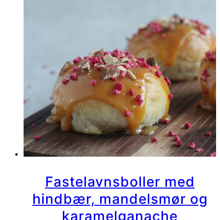
og
påskeæg
Fastelavnsboller med
hindbær, mandelsmør og
karamelganache