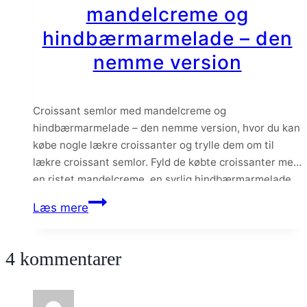
mandelcreme og
pistacie
hindbærmarmelade – den
nemme version
Croissant semlor med mandelcreme og
hindbærmarmelade – den nemme version, hvor du kan
købe nogle lækre croissanter og trylle dem om til
lækre croissant semlor. Fyld de købte croissanter med
en ristet mandelcreme, en syrlig hindbærmarmelade
og konditorcreme – så har du en hurtig og virkelig
Croissant
Læs mere
lækker omgang croissant semlor.
semlor
med
4 kommentarer
mandelcreme
og
hindbærmarmelade