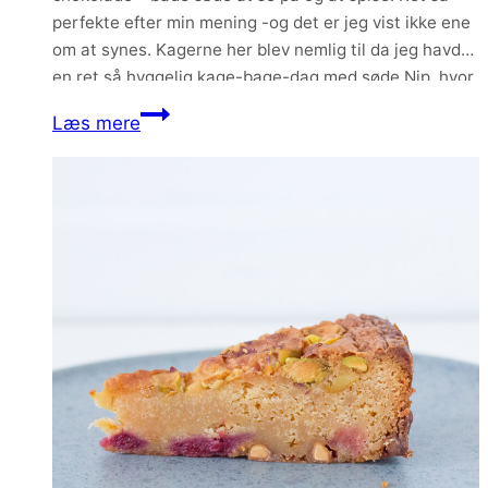
perfekte efter min mening -og det er jeg vist ikke ene
om at synes. Kagerne her blev nemlig til da jeg havde
en ret så hyggelig kage-bage-dag med søde Nip, hvor
vi skulle lære hinanden forskellige ting…
Brombærmousse
Læs mere
med
mazarinbund
og
hvid
chokolade