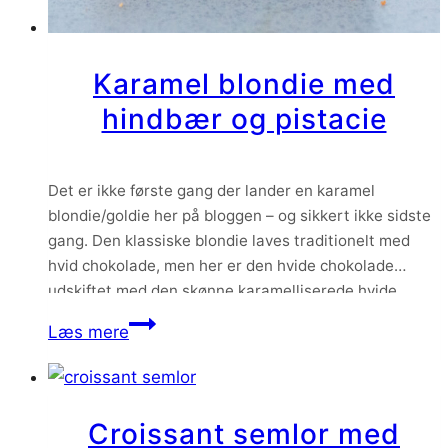
Karamel blondie med
hindbær og pistacie
Det er ikke første gang der lander en karamel
blondie/goldie her på bloggen – og sikkert ikke sidste
gang. Den klassiske blondie laves traditionelt med
hvid chokolade, men her er den hvide chokolade
udskiftet med den skønne karamelliserede hvide
chokolade Amber fra Summerbird. Det giver den mest
Karamel
Læs mere
fantastiske karamelliserede smag til den klassiske
blondie
blondie –…
med
hindbær
Croissant semlor med
og