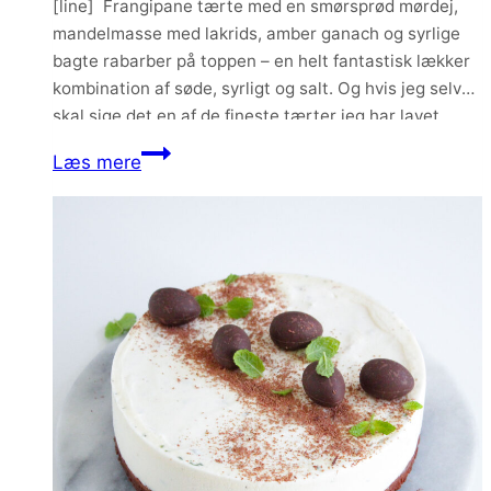
[line] Frangipane tærte med en smørsprød mørdej,
mandelmasse med lakrids, amber ganach og syrlige
bagte rabarber på toppen – en helt fantastisk lækker
kombination af søde, syrligt og salt. Og hvis jeg selv
skal sige det en af de fineste tærter jeg har lavet.
Frangipane
Læs mere
tærte
med
lakrids,
amber
ganache
og
bagte
rabarber