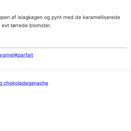
ppen af islagkagen og pynt med de karamelliserede
 evt tørrede blomster.
aramel
#
parfait
og chokoladeganache