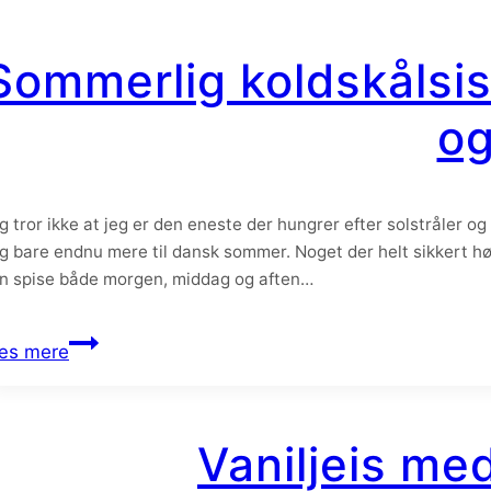
Sommerlig koldskålsi
og
g tror ikke at jeg er den eneste der hungrer efter solstråler 
g bare endnu mere til dansk sommer. Noget der helt sikkert h
n spise både morgen, middag og aften…
Sommerlig
æs mere
koldskålsis
med
knuste
Vaniljeis me
kammerjunkere