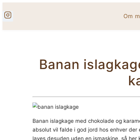
Fortsæt
til
Om mi
indhold
Banan islagkag
k
Banan islagkage med chokolade og karamel
absolut vil falde i god jord hos enhver der
laves desuden uden en ismaskine, så her 