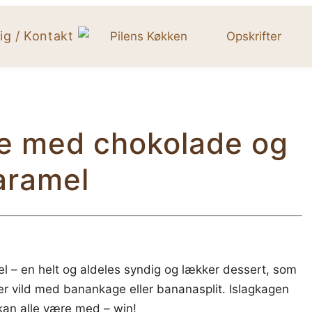
g / Kontakt
Opskrifter
e med chokolade og
aramel
 – en helt og aldeles syndig og lækker dessert, som
 er vild med banankage eller bananasplit. Islagkagen
kan alle være med – win!