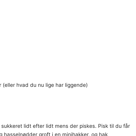
(eller hvad du nu lige har liggende)
kkeret lidt efter lidt mens der piskes. Pisk til du får
g hasselnødder groft i en minihakker, og hak