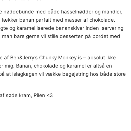
de nøddebunde med både hasselnødder og mandler,
n lækker banan parfait med masser af chokolade.
gte og karamelliserede bananskiver inden servering
 man bare gerne vil stille desserten på bordet med
 af Ben&Jerry’s Chunky Monkey is – absolut ikke
r mig. Banan, chokolade og karamel er altså en
 på at islagkagen vil vække begejstring hos både store
r af søde kram, Pilen <3