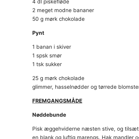
4 dl piskefløde
2 meget modne bananer
50 g mørk chokolade
Pynt
1 banan i skiver
1 spsk smør
1 tsk sukker
25 g mørk chokolade
glimmer, hasselnødder og tørrede blomster 
FREMGANGSMÅDE
Nøddebunde
Pisk æggehviderne næsten stive, og tilsæt su
en blank og luftig marengs. Hak mandler o