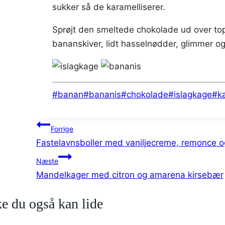
sukker så de karamelliserer.
Sprøjt den smeltede chokolade ud over to
bananskiver, lidt hasselnødder, glimmer og
Indlæg-
#
banan
#
bananis
#
chokolade
#
islagkage
#
k
tags:
Indlægsnavigation
Forrige
Fastelavnsboller med vaniljecreme, remonce 
Næste
Mandelkager med citron og amarena kirsebær
e du også kan lide