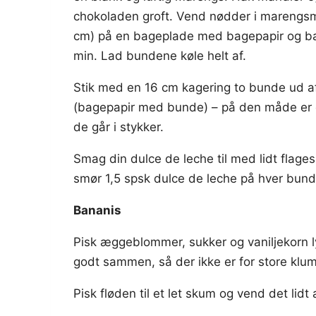
chokoladen groft. Vend nødder i marengsm
cm) på en bageplade med bagepapir og bag
min. Lad bundene køle helt af.
Stik med en 16 cm kagering to bunde ud af
(bagepapir med bunde) – på den måde er d
de går i stykker.
Smag din dulce de leche til med lidt flage
smør 1,5 spsk dulce de leche på hver bund 
Bananis
Pisk æggeblommer, sukker og vaniljekorn ly
godt sammen, så der ikke er for store kl
Pisk fløden til et let skum og vend det li